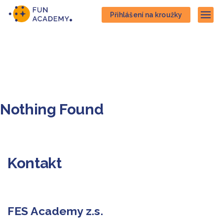
Přejít
Přejít
Přihlášení na kroužky
na
na
Zob
hlavní
hlavní
obsah
navigaci
Nothing Found
Kontakt
FES Academy z.s.