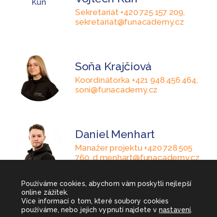
Sekretariát +420 725 157 209,
sekretariat@funacademy.cz
Soňa Krajčiová
Koordinátorka +421 948 456 464,
soni@funacademy.cz
Daniel Menhart
Manažer projektu +420 728 505
760, d.menhart@funacademy.cz
Používáme cookies, abychom vám poskytli nejlepší
online zážitek.
Více informací o tom, které soubory cookies
používáme, nebo jejich vypnutí najdete v
nastavení
.