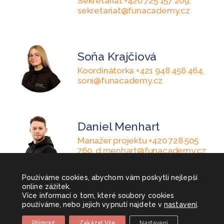
Sekretariát +420 725 157 209,
sekretariat@funacademy.cz
Soňa Krajčiová
Koordinátorka +421 948 456 464,
soni@funacademy.cz
Daniel Menhart
Manažer projektu +420 728 505
760, d.menhart@funacademy.cz
Používáme cookies, abychom vám poskytli nejlepší
online zážitek.
Více informací o tom, které soubory cookies
používáme, nebo jejich vypnutí najdete v
nastavení
.
Přijmout
Zakázat Vše
Nastavení