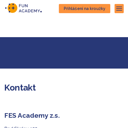
Přejít
Přejít
Přihlášení na kroužky
na
na
Zob
hlavní
hlavní
obsah
navigaci
Kontakt
FES Academy z.s.