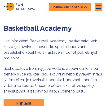
Přejít
Přejít
Přihlášení na kroužky
na
na
Zob
hlavní
hlavní
obsah
navigaci
Basketball Academy
Hlavním cílem Basketball Academy (basketbalových
kurzů) je rozvinutí nadšení ke sportu, budování
přátelského kolektivu a nastavení hodnot potřebných
pro život.
Basketbalové tréninky jsou vedené zábavnou formou
trenéry s licencí, kteří jsou aktivními nebo bývalými hráči.
Naším cílem je rozvinutí hodnot a budování kladného
vztahu ke sportu. Chceme dětem ukázat, že sport je
smysluplnou a zábavnou náplní volného času.
Přihlásit