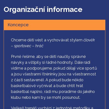
Organizační informace
Koncepce
Koncepce
Chceme děti vést a vychovávat stylem
člověk
– sportovec – hráč
Prvně řešíme, aby se děti naučily správné
návyky a vštípily si řádně hodnoty. Dále rádi
vidíme a podporujeme, pokud dělají více sportů
a jsou všestranní (tréninky jsou na všestrannost
z části sestavené). A pokud bude někdo
basketbalově vyčnívat a bude chtít hrát
basketbal naplno, rádi mu poradíme do jakého
klubu nebo kam by se mohl posunout.
Veškeří trenéři vychází z jednotné metodiky a