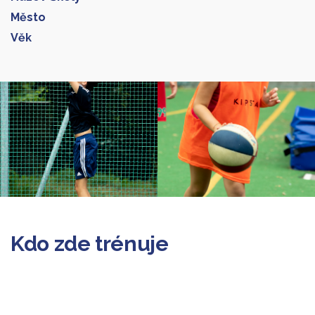
Město
Věk
Galerie 1
Kdo zde trénuje