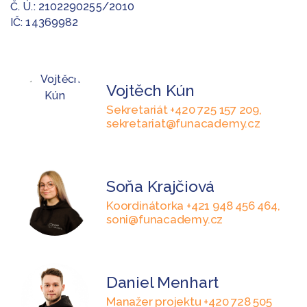
Č. Ú.: 2102290255/2010
IČ: 14369982
Vojtěch Kún
Sekretariát +420 725 157 209,
sekretariat@funacademy.cz
Soňa Krajčiová
Koordinátorka +421 948 456 464,
soni@funacademy.cz
Daniel Menhart
Manažer projektu +420 728 505