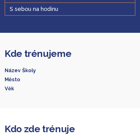
S sebou na hodinu
Kde trénujeme
Název Školy
Město
Věk
Galerie 1
Kdo zde trénuje