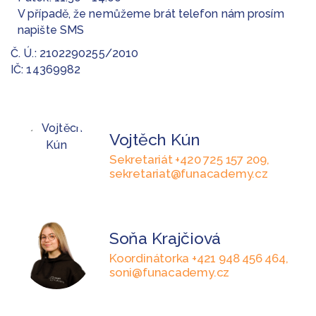
V případě, že nemůžeme brát telefon nám prosím
napište SMS
Č. Ú.: 2102290255/2010
IČ: 14369982
Vojtěch Kún
Sekretariát +420 725 157 209,
sekretariat@funacademy.cz
Soňa Krajčiová
Koordinátorka +421 948 456 464,
soni@funacademy.cz