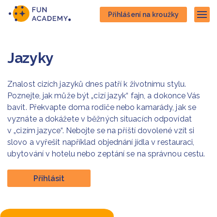
Přejít
Přejít
Přihlášení na kroužky
na
na
Zob
hlavní
hlavní
obsah
navigaci
Jazyky
Znalost cizích jazyků dnes patří k životnímu stylu.
Poznejte, jak může být „cizí jazyk“ fajn, a dokonce Vás
bavit. Překvapte doma rodiče nebo kamarády, jak se
vyznáte a dokážete v běžných situacích odpovídat
v „cizím jazyce“. Nebojte se na příští dovolené vzít si
slovo a vyřešit například objednání jídla v restauraci,
ubytování v hotelu nebo zeptání se na správnou cestu.
Přihlásit