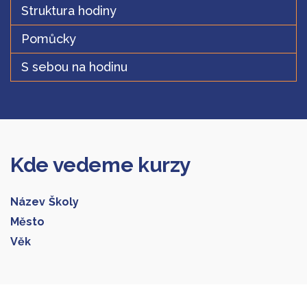
Struktura hodiny
Pomůcky
S sebou na hodinu
Kde vedeme kurzy
Název Školy
Město
Věk
Galerie 1