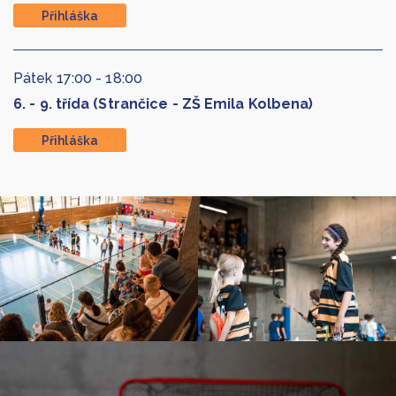
Přihláška
Pátek
17:00
-
18:00
6. - 9. třída (Strančice - ZŠ Emila Kolbena)
Přihláška
Galerie 1