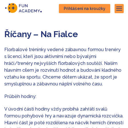
Přejít
Přejít
Přihlášení na kroužky
na
na
Zob
hlavní
hlavní
obsah
navigaci
Říčany – Na Fialce
Florbalové tréninky vedené zábavnou formou trenéry
s licencí, kteří jsou aktivními nebo bývalými
hráči/trenéry nejvyšších florbalových soutěží. Naším
hlavním cílem je rozvinutí hodnot a budování kladného
vztahu ke sportu. Chceme dětem ukázat, že sport je
smysluplnou a zábavnou náplní volného času.
Průběh hodiny:
V úvodní části hodiny vždy probíhá zahřátí svalů
formou pohybové hry a navazuje dynamická rozcvička.
Hlavní část je poté rozdělena na nácvik herních činností