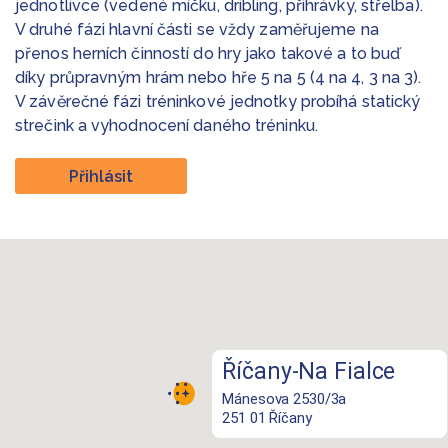
jednotlivce (vedené míčku, dribling, přihrávky, střelba).
V druhé fázi hlavní části se vždy zaměřujeme na
přenos herních činností do hry jako takové a to buď
díky průpravným hrám nebo hře 5 na 5 (4 na 4, 3 na 3).
V závěrečné fázi tréninkové jednotky probíhá statický
strečink a vyhodnocení daného tréninku.
Přihlásit
Říčany-Na Fialce
Mánesova 2530/3a
251 01 Říčany