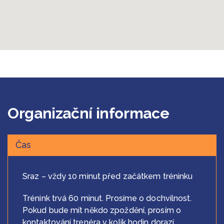
Organizační informace
Čas
Čas
Sraz – vždy 10 minut před začátkem tréninku
Trénink trvá 60 minut. Prosíme o dochvilnost.
Pokud bude mít někdo zpoždění, prosím o
kontaktování trenéra v kolik hodin dorazí.