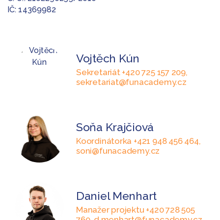
IČ: 14369982
Vojtěch Kún
Sekretariát +420 725 157 209,
sekretariat@funacademy.cz
Soňa Krajčiová
Koordinátorka +421 948 456 464,
soni@funacademy.cz
Daniel Menhart
Manažer projektu +420 728 505
760, d.menhart@funacademy.cz