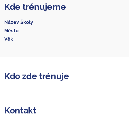
Kde trénujeme
Název Školy
Město
Věk
Galerie 1
Kdo zde trénuje
Kontakt