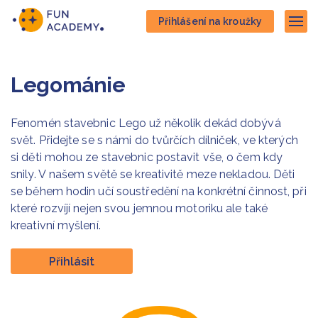
Přejít
Přejít
Přihlášení na kroužky
na
na
Zob
hlavní
hlavní
obsah
navigaci
Legománie
Fenomén stavebnic Lego už několik dekád dobývá
svět. Přidejte se s námi do tvůrčích dílniček, ve kterých
si děti mohou ze stavebnic postavit vše, o čem kdy
snily. V našem světě se kreativitě meze nekladou. Děti
se během hodin učí soustředění na konkrétní činnost, při
které rozvíjí nejen svou jemnou motoriku ale také
kreativní myšlení.
Přihlásit