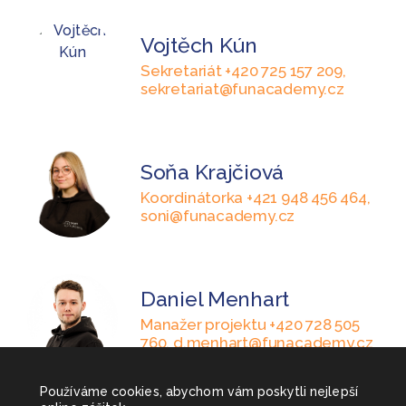
Vojtěch Kún
Sekretariát +420 725 157 209,
sekretariat@funacademy.cz
Soňa Krajčiová
Koordinátorka +421 948 456 464,
soni@funacademy.cz
Daniel Menhart
Manažer projektu +420 728 505
760, d.menhart@funacademy.cz
Používáme cookies, abychom vám poskytli nejlepší