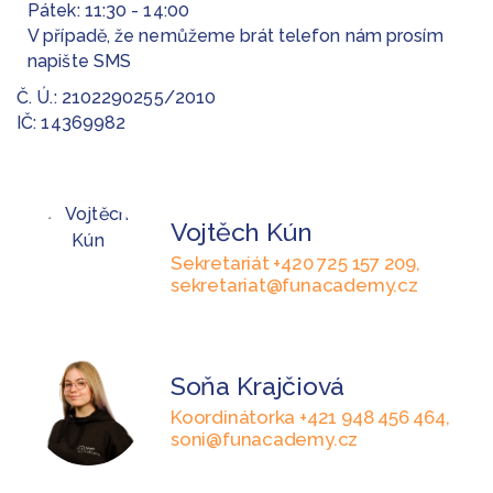
Pátek: 11:30 - 14:00
V případě, že nemůžeme brát telefon nám prosím
napište SMS
Č. Ú.: 2102290255/2010
IČ: 14369982
Vojtěch Kún
Sekretariát +420 725 157 209,
sekretariat@funacademy.cz
Soňa Krajčiová
Koordinátorka +421 948 456 464,
soni@funacademy.cz