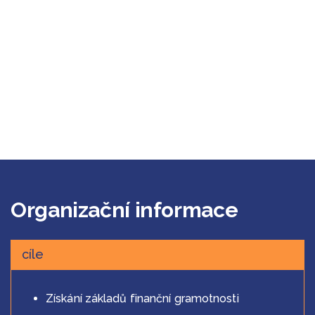
Organizační informace
cíle
cíle
Získání základů finanční gramotnosti