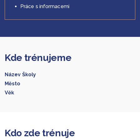
Práce s informacemi
Kde trénujeme
Název Školy
Město
Věk
Galerie 1
Kdo zde trénuje