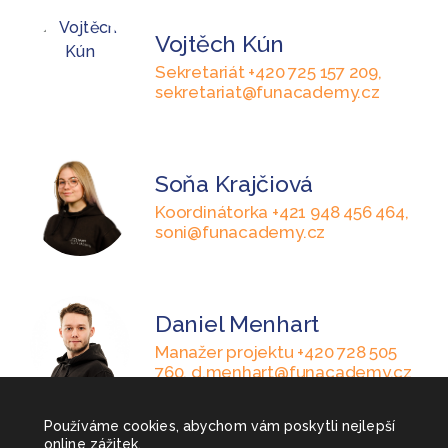
Vojtěch Kún
Sekretariát +420 725 157 209,
sekretariat@funacademy.cz
Soňa Krajčiová
Koordinátorka +421 948 456 464,
soni@funacademy.cz
Daniel Menhart
Manažer projektu +420 728 505
760, d.menhart@funacademy.cz
Používáme cookies, abychom vám poskytli nejlepší
online zážitek.