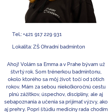
Tel.: +421 917 229 931
Lokalita: ZŠ Ohradní badminton
Ahoj! Volám sa Emma a v Prahe bývam už
štvrtý rok. Som trénerkou badmintonu,
okolo ktorého sa môj život točí od 10tich
rokov. Mám za sebou niekoľkoročnú cestu
plnú zážitkov, úspechov, disciplíny, ale aj
sebapoznania a učenia sa prijímať výzvy, ako
aj prehry. Popri štúdiu medicíny rada chodím