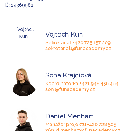
IČ: 14369982
Vojtěch Kún
Sekretariát +420 725 157 209,
sekretariat@funacademy.cz
Soňa Krajčiová
Koordinátorka +421 948 456 464,
soni@funacademy.cz
Daniel Menhart
Manažer projektu +420 728 505
760, d.menhart@funacademy.cz