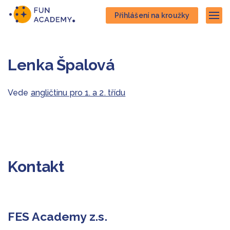
Přejít
Přejít
Přihlášení na kroužky
na
na
Zob
hlavní
hlavní
obsah
navigaci
Lenka Špalová
Vede
angličtinu pro 1. a 2. třídu
Kontakt
FES Academy z.s.