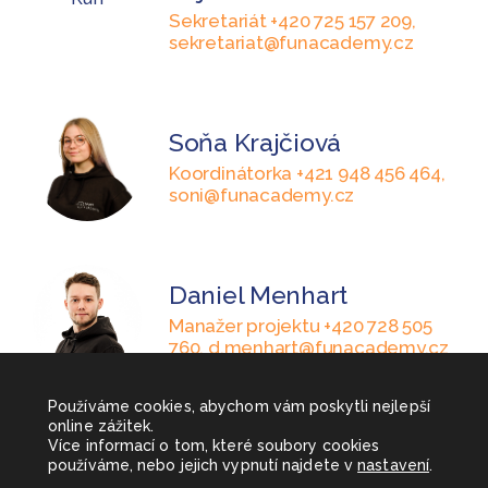
Sekretariát +420 725 157 209,
sekretariat@funacademy.cz
Soňa Krajčiová
Koordinátorka +421 948 456 464,
soni@funacademy.cz
Daniel Menhart
Manažer projektu +420 728 505
760, d.menhart@funacademy.cz
Používáme cookies, abychom vám poskytli nejlepší
online zážitek.
Více informací o tom, které soubory cookies
používáme, nebo jejich vypnutí najdete v
nastavení
.