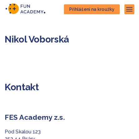
Přejít
Přejít
Přihlášení na kroužky
na
na
Zob
hlavní
hlavní
obsah
navigaci
Nikol Voborská
Kontakt
FES Academy z.s.
Pod Skalou 123
252 44 Psáry