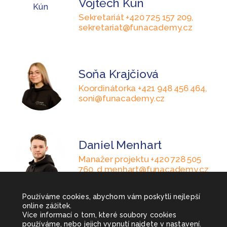
Vojtěch Kún
Sekretariát +420 725 157 209,
sekretariat@funacademy.cz
Soňa Krajčiová
Koordinátorka +421 948 456 464,
soni@funacademy.cz
Daniel Menhart
Manažer projektu +420 728 505
760, d.menhart@funacademy.cz
Používáme cookies, abychom vám poskytli nejlepší
online zážitek.
Více informací o tom, které soubory cookies
používáme, nebo jejich vypnutí najdete v
nastavení
.