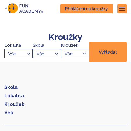
Přejít
Přejít
Přihlášení na kroužky
na
na
Zob
hlavní
hlavní
obsah
navigaci
Kroužky
Lokalita
Škola
Kroužek
Škola
Lokalita
Kroužek
Věk